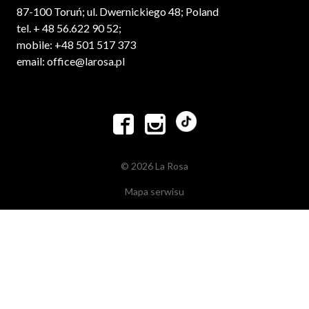
87-100 Toruń; ul. Dwernickiego 48; Poland
tel. + 48 56.622 90 52;
mobile: +48 501 517 373
email: office@larosa.pl


© 2026 La Rosa
Mapa serwisu