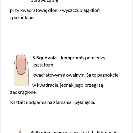
przy kwadratowej dłoni - wyszczuplają dłoń
i paznokcie.
5.Squovale
– kompromis pomiędzy
kształtem
kwadratowym a owalnym. Są to paznokcie
w kwadracie,
jednak jego brzegi są
zaokrąglone.
Kształt uodparnia na złamania i pęknięcia.
6. Szpice
– wymagający kształt. Nie nadają