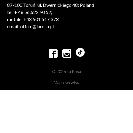
87-100 Toruń; ul. Dwernickiego 48; Poland
tel. + 48 56.622 90 52;
mobile: +48 501 517 373
email: office@larosa.pl


© 2026 La Rosa
Mapa serwisu